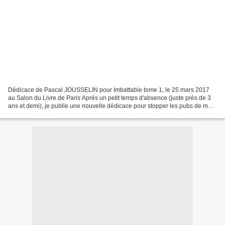
Dédicace de Pascal JOUSSELIN pour Imbattable tome 1, le 25 mars 2017
au Salon du Livre de Paris Après un petit temps d'absence (juste près de 3
ans et demi), je publie une nouvelle dédicace pour stopper les pubs de mon
blog... À dans 5 ans !