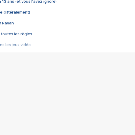
 a 13 ans (et vous l'avez ignoré)
e (littéralement)
im Rayan
 toutes les règles
s les jeux vidéo
us choquant de Rockstar ? - Le scandale BULLY
e plus moche de Steam
du RÊVE tourne au CAUCHEMAR
pendant 8 heures
it… à tort
umiliés par un jeu vidéo
ire - Final Fantasy 8
ti un empire - Age of Empires